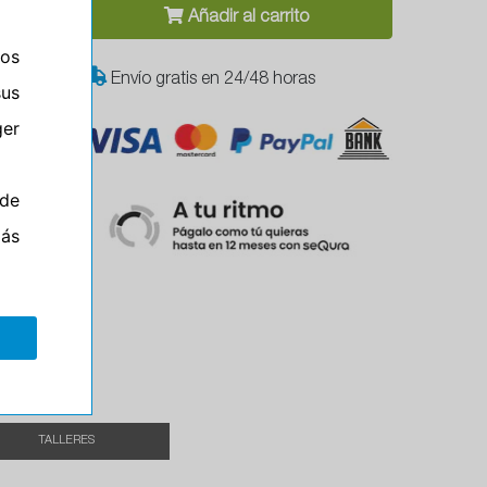
Añadir al carrito
ros
Envío gratis en 24/48 horas
sus
er
de
el
más
TALLERES