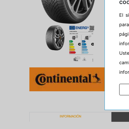
COO
El 
para
pág
info
Ust
camb
info
INFORMACIÓN