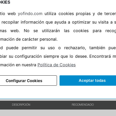
KIES
•
Banda blanca
No
sitio web
yofindo.com
utiliza cookies propias y de terce
•
Si
 recopilar información que ayuda a optimizar su visita a 
•
Calidad
PREMIUM
inas web. No se utilizarán las cookies para recog
•
P.O.R.
No
rmación de carácter personal.
•
Oportunidad
No
ed puede permitir su uso o rechazarlo, también pue
•
Etiqueta energética
Información Epr
iar su configuración siempre que lo desee. Encontrará 
rmación en nuestra
Política de Cookies
Aceptar todas
Configurar Cookies
DESCRIPCIÓN
RECOMENDADO