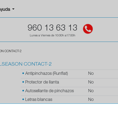
Ayuda
960 13 63 13
Lunes a Viernes de 10:00h a17:00h
SON CONTACT-2
ALLSEASON CONTACT-2
•
Antipinchazos (Runflat)
No
•
Protector de llanta
No
•
Autosellante de pinchazos
No
•
Letras blancas
No
•
Espuma antiruido
No
•
M+S
Si