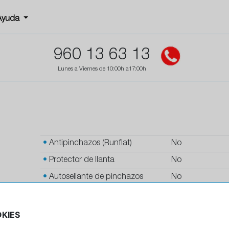
Ayuda
960 13 63 13
Lunes a Viernes de 10:00h a17:00h
•
Antipinchazos (Runflat)
No
•
Protector de llanta
No
•
Autosellante de pinchazos
No
•
Letras blancas
No
•
Espuma antiruido
No
KIES
•
M+S
No