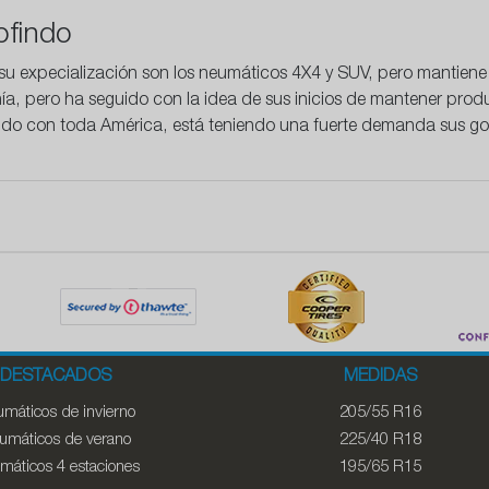
ofindo
 su expecialización son los neumáticos 4X4 y SUV, pero mantiene
a, pero ha seguido con la idea de sus inicios de mantener prod
ndo con toda América, está teniendo una fuerte demanda sus g
DESTACADOS
MEDIDAS
máticos de invierno
205/55 R16
umáticos de verano
225/40 R18
máticos 4 estaciones
195/65 R15