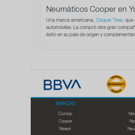
Neumáticos Cooper en Y
Una marca americana,
Cooper Tires
, que
automóviles. La compró otra gran compañí
éxito en su país de origen y complementa
MARCAS
Dunlop
Neu
Cooper
Ne
Nexen
Neu