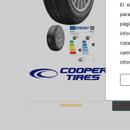
El 
para
pág
info
Ust
camb
info
INFORMACIÓN