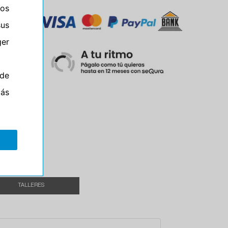
ros
sus
er
de
más
el
TALLERES