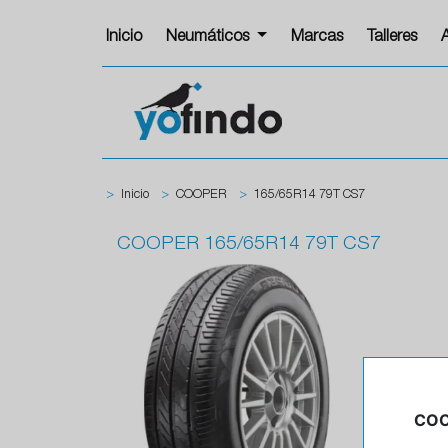
Inicio
Neumáticos
Marcas
Talleres
>
Inicio
>
COOPER
>
165/65R14 79T CS7
COOPER
165/65R14 79T CS7
COO