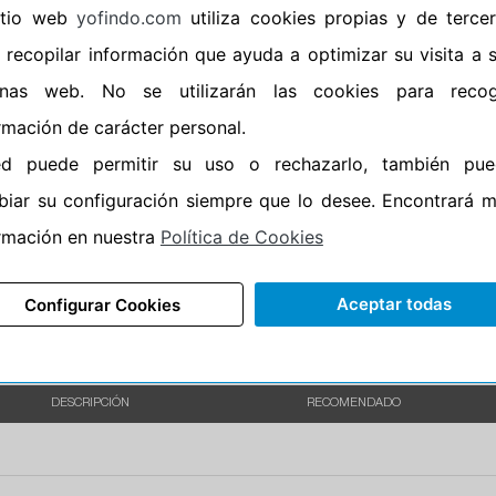
sitio web
yofindo.com
utiliza cookies propias y de terce
•
Banda blanca
No
 recopilar información que ayuda a optimizar su visita a 
•
No
inas web. No se utilizarán las cookies para recog
•
Calidad
QUALITY
rmación de carácter personal.
•
P.O.R.
No
ed puede permitir su uso o rechazarlo, también pue
•
Oportunidad
No
iar su configuración siempre que lo desee. Encontrará 
•
Etiqueta energética
Información Epr
rmación en nuestra
Política de Cookies
Aceptar todas
Configurar Cookies
DESCRIPCIÓN
RECOMENDADO