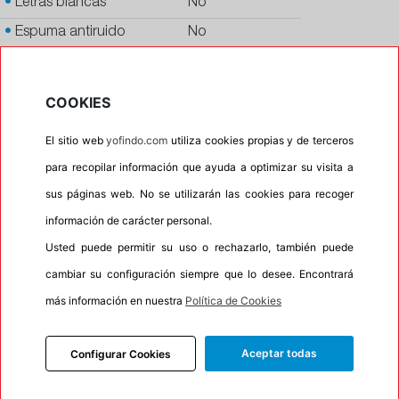
•
Letras blancas
No
•
Espuma antiruido
No
•
M+S
No
•
Banda blanca
No
COOKIES
•
No
El sitio web
yofindo.com
utiliza cookies propias y de terceros
•
Calidad
PREMIUM
para recopilar información que ayuda a optimizar su visita a
•
P.O.R.
No
sus páginas web. No se utilizarán las cookies para recoger
•
Oportunidad
No
información de carácter personal.
•
Etiqueta energética
Información Eprel
Usted puede permitir su uso o rechazarlo, también puede
cambiar su configuración siempre que lo desee. Encontrará
más información en nuestra
Política de Cookies
INFORMACIÓN
Aceptar todas
Configurar Cookies
DESCRIPCIÓN
RECOMENDADO