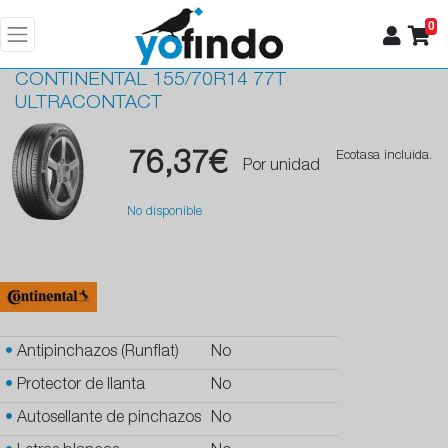
0
CONTINENTAL
155/70R14 77T
ULTRACONTACT
76,37€
Ecotasa incluida.
Por unidad
No disponible
•
Antipinchazos (Runflat)
No
•
Protector de llanta
No
•
Autosellante de pinchazos
No