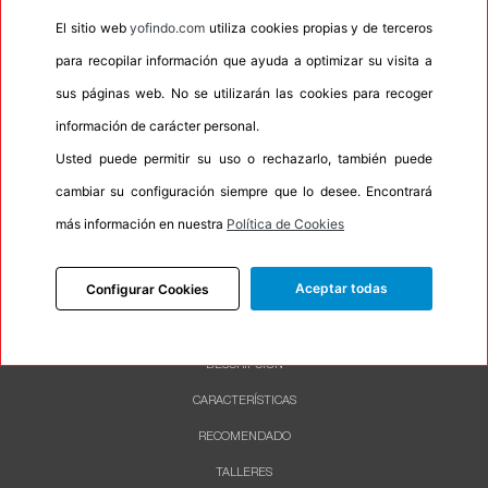
•
Espuma antiruido
No
El sitio web
yofindo.com
utiliza cookies propias y de terceros
•
M+S
No
para recopilar información que ayuda a optimizar su visita a
•
Banda blanca
No
sus páginas web. No se utilizarán las cookies para recoger
•
No
información de carácter personal.
•
Calidad
BUDGET
Usted puede permitir su uso o rechazarlo, también puede
•
P.O.R.
No
cambiar su configuración siempre que lo desee. Encontrará
•
Oportunidad
No
más información en nuestra
Política de Cookies
Aceptar todas
Configurar Cookies
INFORMACIÓN
DESCRIPCIÓN
CARACTERÍSTICAS
RECOMENDADO
TALLERES