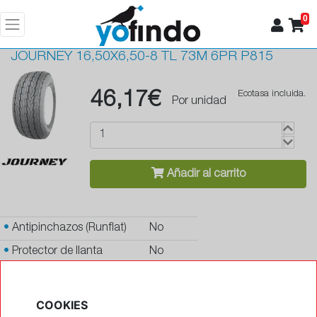
0
JOURNEY
16,50X6,50-8 TL 73M 6PR P815
46,17€
Ecotasa incluida.
Por unidad
Añadir al carrito
•
Antipinchazos (Runflat)
No
•
Protector de llanta
No
•
Autosellante de pinchazos
No
•
Letras blancas
No
COOKIES