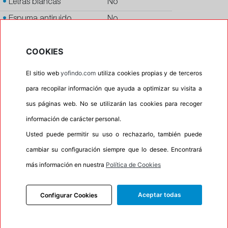
•
Letras blancas
No
•
Espuma antiruido
No
•
M+S
Si
COOKIES
•
Banda blanca
No
•
Si
El sitio web
yofindo.com
utiliza cookies propias y de terceros
•
Calidad
QUALITY
para recopilar información que ayuda a optimizar su visita a
•
P.O.R.
No
sus páginas web. No se utilizarán las cookies para recoger
información de carácter personal.
•
Oportunidad
No
Usted puede permitir su uso o rechazarlo, también puede
•
Etiqueta energética
Información Eprel
cambiar su configuración siempre que lo desee. Encontrará
más información en nuestra
Política de Cookies
INFORMACIÓN
Aceptar todas
Configurar Cookies
DESCRIPCIÓN
RECOMENDADO