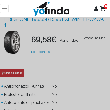
0
FIRESTONE
195/65R15 95T XL WINTERWAWK
4
69,58€
Ecotasa incluida.
Por unidad
No disponible
•
Antipinchazos (Runflat)
No
•
Protector de llanta
No
•
Autosellante de pinchazos
No