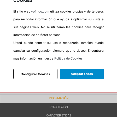
COOKIES
•
Letras blancas
No
El sitio web
yofindo.com
utiliza cookies propias y de terceros
•
Espuma antiruido
No
para recopilar información que ayuda a optimizar su visita a
•
M+S
Si
sus páginas web. No se utilizarán las cookies para recoger
•
Banda blanca
No
información de carácter personal.
•
No
Usted puede permitir su uso o rechazarlo, también puede
•
Calidad
BUDGET
cambiar su configuración siempre que lo desee. Encontrará
•
P.O.R.
No
más información en nuestra
Política de Cookies
•
Oportunidad
No
•
Etiqueta energética
Información Eprel
Aceptar todas
Configurar Cookies
INFORMACIÓN
DESCRIPCIÓN
CARACTERÍSTICAS