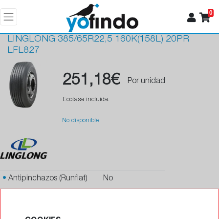
0
LINGLONG
385/65R22,5 160K(158L) 20PR
LFL827
251,18€
Por unidad
Ecotasa incluida.
No disponible
•
Antipinchazos (Runflat)
No
•
Protector de llanta
No
•
Autosellante de pinchazos
No