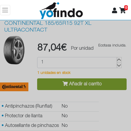
0
CONTINENTAL
185/65R15 92T XL
ULTRACONTACT
87,04€
Ecotasa incluida.
Por unidad
1 unidades en stock
Añadir al carrito
•
Antipinchazos (Runflat)
No
•
Protector de llanta
No
•
Autosellante de pinchazos
No