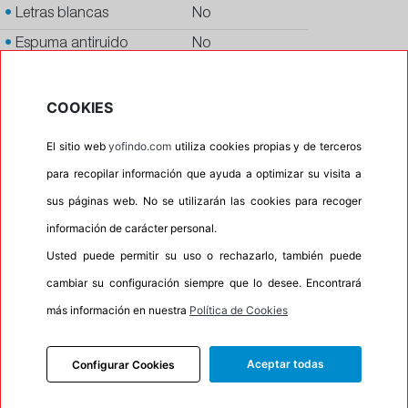
•
Letras blancas
No
•
Espuma antiruido
No
•
M+S
No
•
Banda blanca
No
COOKIES
•
No
El sitio web
yofindo.com
utiliza cookies propias y de terceros
•
Calidad
PREMIUM
para recopilar información que ayuda a optimizar su visita a
•
P.O.R.
No
sus páginas web. No se utilizarán las cookies para recoger
•
Oportunidad
No
información de carácter personal.
•
Etiqueta energética
Información Eprel
Usted puede permitir su uso o rechazarlo, también puede
cambiar su configuración siempre que lo desee. Encontrará
más información en nuestra
Política de Cookies
INFORMACIÓN
Aceptar todas
Configurar Cookies
DESCRIPCIÓN
RECOMENDADO