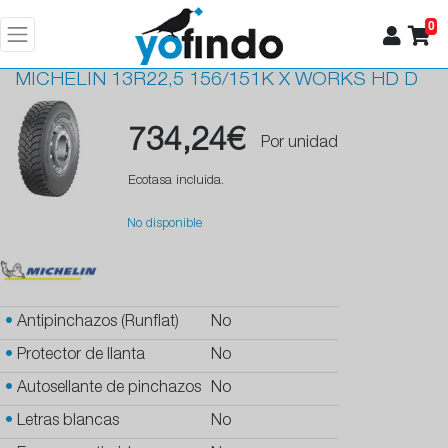
0
MICHELIN
13R22,5 156/151K X WORKS HD D
734,24€
Por unidad
Ecotasa incluida.
No disponible
•
Antipinchazos (Runflat)
No
•
Protector de llanta
No
•
Autosellante de pinchazos
No
•
Letras blancas
No