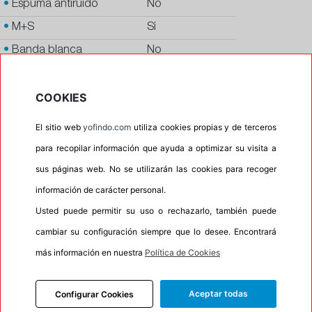
•
Espuma antiruido
No
•
M+S
Si
•
Banda blanca
No
•
No
COOKIES
•
Calidad
PREMIUM
•
P.O.R.
No
El sitio web
yofindo.com
utiliza cookies propias y de terceros
•
Oportunidad
No
para recopilar información que ayuda a optimizar su visita a
•
Etiqueta energética
Información Eprel
sus páginas web. No se utilizarán las cookies para recoger
información de carácter personal.
Usted puede permitir su uso o rechazarlo, también puede
cambiar su configuración siempre que lo desee. Encontrará
INFORMACIÓN
más información en nuestra
Política de Cookies
DESCRIPCIÓN
CARACTERÍSTICAS
Aceptar todas
Configurar Cookies
RECOMENDADO