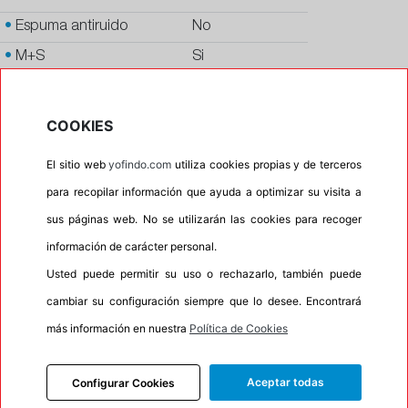
•
Espuma antiruido
No
•
M+S
Si
•
Banda blanca
No
•
Si
COOKIES
•
Calidad
PREMIUM
El sitio web
yofindo.com
utiliza cookies propias y de terceros
•
P.O.R.
No
para recopilar información que ayuda a optimizar su visita a
•
Oportunidad
No
sus páginas web. No se utilizarán las cookies para recoger
•
Etiqueta energética
Información Eprel
información de carácter personal.
Usted puede permitir su uso o rechazarlo, también puede
cambiar su configuración siempre que lo desee. Encontrará
INFORMACIÓN
más información en nuestra
Política de Cookies
DESCRIPCIÓN
Aceptar todas
Configurar Cookies
RECOMENDADO