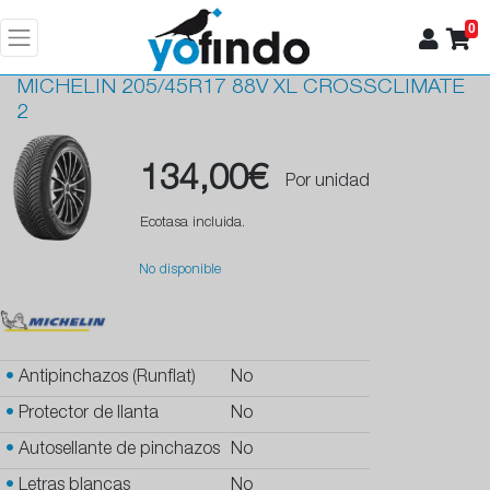
0
MICHELIN
205/45R17 88V XL CROSSCLIMATE
2
134,00€
Por unidad
Ecotasa incluida.
No disponible
•
Antipinchazos (Runflat)
No
•
Protector de llanta
No
•
Autosellante de pinchazos
No
•
Letras blancas
No