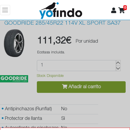
0
GOODRIDE
285/45R22 114V XL SPORT SA37
111,32€
Por unidad
Ecotasa incluida.
Stock Disponible
Añadir al carrito
•
Antipinchazos (Runflat)
No
•
Protector de llanta
Si
•
Autosellante de pinchazos
No