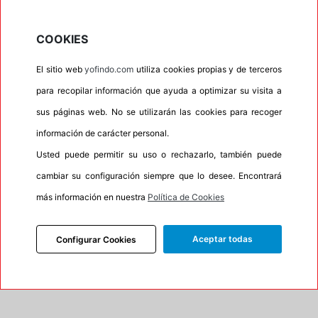
•
Letras blancas
No
COOKIES
•
Espuma antiruido
No
•
M+S
Si
El sitio web
yofindo.com
utiliza cookies propias y de terceros
•
Banda blanca
No
para recopilar información que ayuda a optimizar su visita a
sus páginas web. No se utilizarán las cookies para recoger
•
No
información de carácter personal.
•
Calidad
BUDGET
Usted puede permitir su uso o rechazarlo, también puede
•
P.O.R.
No
cambiar su configuración siempre que lo desee. Encontrará
•
Oportunidad
No
más información en nuestra
Política de Cookies
100%
0%
Aceptar todas
Configurar Cookies
Carretera
Campo
•
Etiqueta energética
Información Eprel