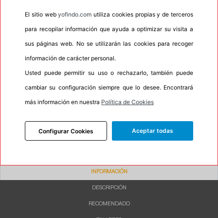
•
Espuma antiruido
No
El sitio web
yofindo.com
utiliza cookies propias y de terceros
•
M+S
No
para recopilar información que ayuda a optimizar su visita a
sus páginas web. No se utilizarán las cookies para recoger
•
Banda blanca
No
información de carácter personal.
•
No
Usted puede permitir su uso o rechazarlo, también puede
•
Calidad
BUDGET
cambiar su configuración siempre que lo desee. Encontrará
•
P.O.R.
No
más información en nuestra
Política de Cookies
•
Oportunidad
No
•
Etiqueta energética
Información Eprel
Aceptar todas
Configurar Cookies
INFORMACIÓN
DESCRIPCIÓN
RECOMENDADO