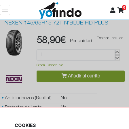
0
NEXEN
145/65R15 72T N'BLUE HD PLUS
58,90€
Ecotasa incluida.
Por unidad
Stock Disponible
Añadir al carrito
•
Antipinchazos (Runflat)
No
•
Protector de llanta
No
•
Autosellante de pinchazos
No
COOKIES
•
Letras blancas
No