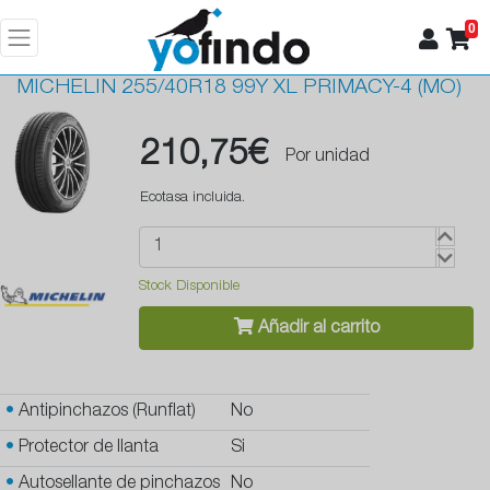
0
MICHELIN
255/40R18 99Y XL PRIMACY-4 (MO)
210,75€
Por unidad
Ecotasa incluida.
Stock Disponible
Añadir al carrito
•
Antipinchazos (Runflat)
No
•
Protector de llanta
Si
•
Autosellante de pinchazos
No