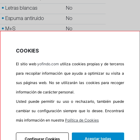
•
Letras blancas
No
•
Espuma antiruido
No
•
M+S
No
•
Banda blanca
No
COOKIES
•
No
•
Calidad
PREMIUM
El sitio web
yofindo.com
utiliza cookies propias y de terceros
•
P.O.R.
No
para recopilar información que ayuda a optimizar su visita a
•
Oportunidad
No
sus páginas web. No se utilizarán las cookies para recoger
•
Homologación
MERCEDES
información de carácter personal.
Usted puede permitir su uso o rechazarlo, también puede
•
Etiqueta energética
Información Eprel
cambiar su configuración siempre que lo desee. Encontrará
más información en nuestra
Política de Cookies
INFORMACIÓN
Aceptar todas
Configurar Cookies