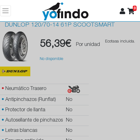
0
DUNLOP
120/70-14 61P SCOOTSMART
56,39€
Ecotasa incluida.
Por unidad
No disponible
•
Neumático Trasero
•
Antipinchazos (Runflat)
No
•
Protector de llanta
No
•
Autosellante de pinchazos
No
•
Letras blancas
No