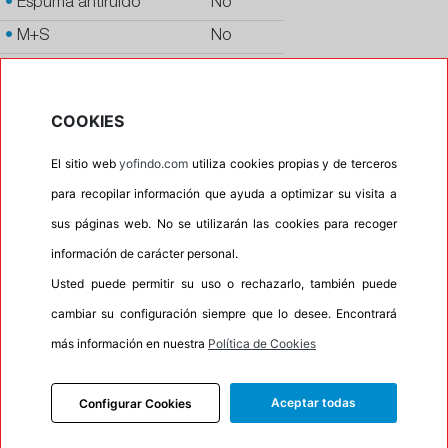
•
Espuma antiruido
No
•
M+S
No
•
Banda blanca
No
•
No
COOKIES
•
Calidad
PREMIUM
El sitio web
yofindo.com
utiliza cookies propias y de terceros
•
P.O.R.
No
para recopilar información que ayuda a optimizar su visita a
•
Oportunidad
No
sus páginas web. No se utilizarán las cookies para recoger
información de carácter personal.
Usted puede permitir su uso o rechazarlo, también puede
INFORMACIÓN
cambiar su configuración siempre que lo desee. Encontrará
DESCRIPCIÓN
más información en nuestra
Política de Cookies
CARACTERÍSTICAS
RECOMENDADO
Aceptar todas
Configurar Cookies
TALLERES