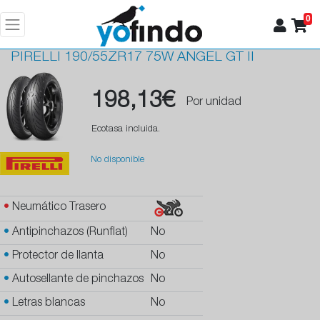
0
PIRELLI
190/55ZR17 75W ANGEL GT II
198,13€
Por unidad
Ecotasa incluida.
No disponible
•
Neumático Trasero
•
Antipinchazos (Runflat)
No
•
Protector de llanta
No
•
Autosellante de pinchazos
No
•
Letras blancas
No