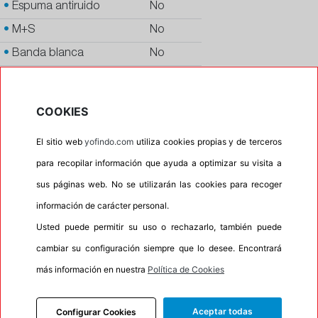
•
Espuma antiruido
No
•
M+S
No
•
Banda blanca
No
•
No
•
Calidad
PREMIUM
COOKIES
•
P.O.R.
No
El sitio web
yofindo.com
utiliza cookies propias y de terceros
•
Oportunidad
No
para recopilar información que ayuda a optimizar su visita a
sus páginas web. No se utilizarán las cookies para recoger
información de carácter personal.
INFORMACIÓN
Usted puede permitir su uso o rechazarlo, también puede
DESCRIPCIÓN
cambiar su configuración siempre que lo desee. Encontrará
CARACTERÍSTICAS
más información en nuestra
Política de Cookies
RECOMENDADO
Aceptar todas
Configurar Cookies
TALLERES