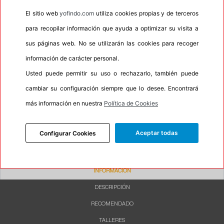
•
Espuma antiruido
No
El sitio web
yofindo.com
utiliza cookies propias y de terceros
•
M+S
No
para recopilar información que ayuda a optimizar su visita a
•
Banda blanca
No
sus páginas web. No se utilizarán las cookies para recoger
•
No
información de carácter personal.
Usted puede permitir su uso o rechazarlo, también puede
•
Calidad
QUALITY
cambiar su configuración siempre que lo desee. Encontrará
•
P.O.R.
No
más información en nuestra
Política de Cookies
•
Oportunidad
No
•
Etiqueta energética
Información Eprel
Aceptar todas
Configurar Cookies
INFORMACIÓN
DESCRIPCIÓN
RECOMENDADO
TALLERES