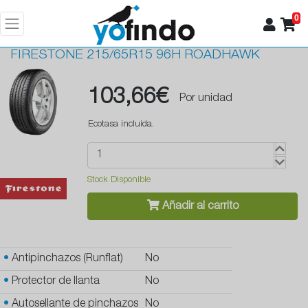
0
FIRESTONE
215/65R15 96H ROADHAWK
103,66€
Por unidad
Ecotasa incluida.
Stock Disponible
Añadir al carrito
•
Antipinchazos (Runflat)
No
•
Protector de llanta
No
•
Autosellante de pinchazos
No