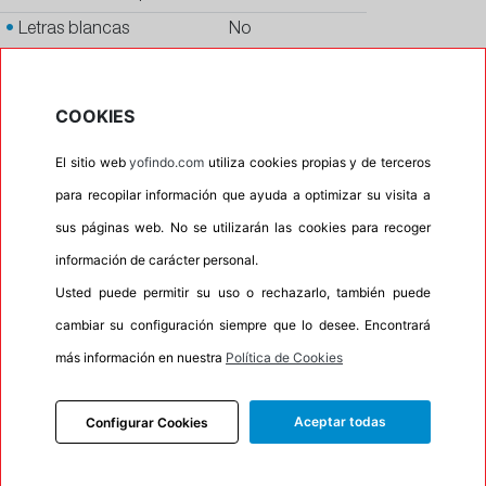
•
Letras blancas
No
•
Espuma antiruido
No
•
M+S
No
COOKIES
•
Banda blanca
No
El sitio web
yofindo.com
utiliza cookies propias y de terceros
•
No
para recopilar información que ayuda a optimizar su visita a
•
Calidad
QUALITY
sus páginas web. No se utilizarán las cookies para recoger
•
P.O.R.
No
información de carácter personal.
•
Oportunidad
No
Usted puede permitir su uso o rechazarlo, también puede
•
Etiqueta energética
Información Eprel
cambiar su configuración siempre que lo desee. Encontrará
más información en nuestra
Política de Cookies
Aceptar todas
Configurar Cookies
INFORMACIÓN
DESCRIPCIÓN