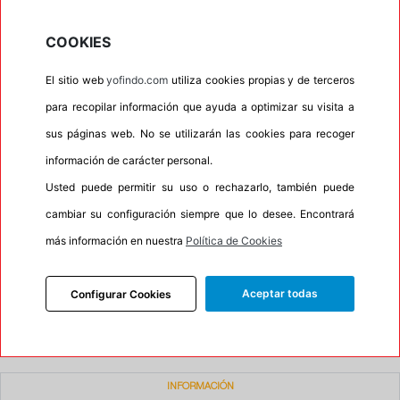
•
Espuma antiruido
No
COOKIES
•
M+S
Si
El sitio web
yofindo.com
utiliza cookies propias y de terceros
•
Banda blanca
No
para recopilar información que ayuda a optimizar su visita a
•
No
sus páginas web. No se utilizarán las cookies para recoger
•
Calidad
BUDGET
información de carácter personal.
•
P.O.R.
No
Usted puede permitir su uso o rechazarlo, también puede
•
Oportunidad
No
cambiar su configuración siempre que lo desee. Encontrará
más información en nuestra
Política de Cookies
85%
15%
Carretera
Campo
Aceptar todas
Configurar Cookies
•
Etiqueta energética
Información Eprel
INFORMACIÓN