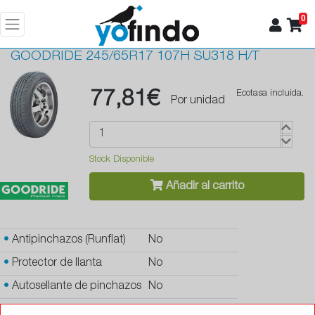
0
GOODRIDE
245/65R17 107H SU318 H/T
77,81€
Ecotasa incluida.
Por unidad
Stock Disponible
Añadir al carrito
•
Antipinchazos (Runflat)
No
•
Protector de llanta
No
•
Autosellante de pinchazos
No
•
Letras blancas
No