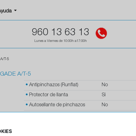
Ayuda
960 13 63 13
Lunes a Viernes de 10:00h a17:00h
A/T-5
GADE A/T-5
•
Antipinchazos (Runflat)
No
•
Protector de llanta
Si
•
Autosellante de pinchazos
No
•
Letras blancas
Si
•
Espuma antiruido
No
KIES
•
M+S
Si