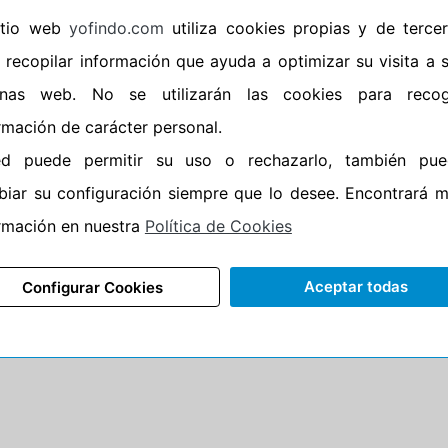
sitio web
yofindo.com
utiliza cookies propias y de terce
•
Banda blanca
No
 recopilar información que ayuda a optimizar su visita a 
•
Si
inas web. No se utilizarán las cookies para recog
•
Calidad
QUALITY
rmación de carácter personal.
•
P.O.R.
No
ed puede permitir su uso o rechazarlo, también pue
•
Oportunidad
No
iar su configuración siempre que lo desee. Encontrará 
rmación en nuestra
Política de Cookies
50%
50%
Carretera
•
Etiqueta energética
Información Epr
Aceptar todas
Configurar Cookies