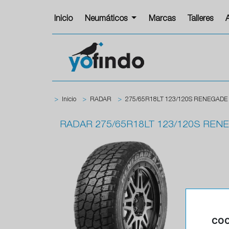
Inicio
Neumáticos
Marcas
Talleres
>
Inicio
>
RADAR
>
275/65R18LT 123/120S RENEGADE 
RADAR
275/65R18LT 123/120S RENE
COO