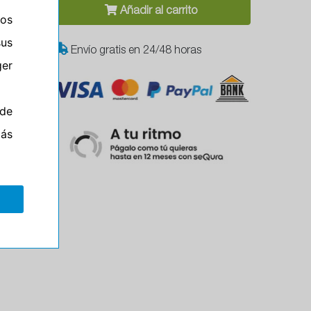
Añadir al carrito
ros
sus
Envío gratis en 24/48 horas
er
de
más
Campo
el