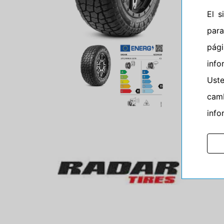
El 
para
pág
info
Ust
camb
info