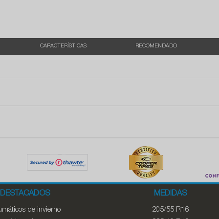
CARACTERÍSTICAS
RECOMENDADO
DESTACADOS
MEDIDAS
máticos de invierno
205/55 R16