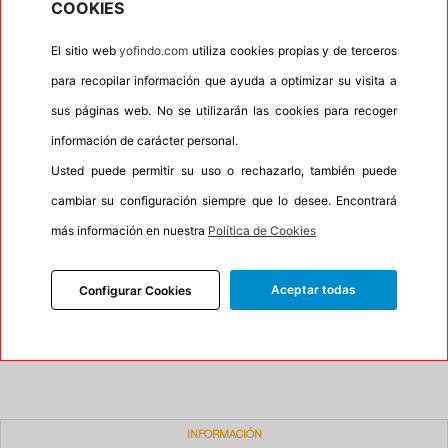
COOKIES
•
Espuma antiruido
No
El sitio web
yofindo.com
utiliza cookies propias y de terceros
•
M+S
Si
para recopilar información que ayuda a optimizar su visita a
•
Banda blanca
No
sus páginas web. No se utilizarán las cookies para recoger
•
No
información de carácter personal.
•
Calidad
BUDGET
Usted puede permitir su uso o rechazarlo, también puede
•
P.O.R.
No
cambiar su configuración siempre que lo desee. Encontrará
•
Oportunidad
No
más información en nuestra
Política de Cookies
Aceptar todas
90%
10%
Configurar Cookies
Carretera
Campo
•
Etiqueta energética
Información Eprel
INFORMACIÓN