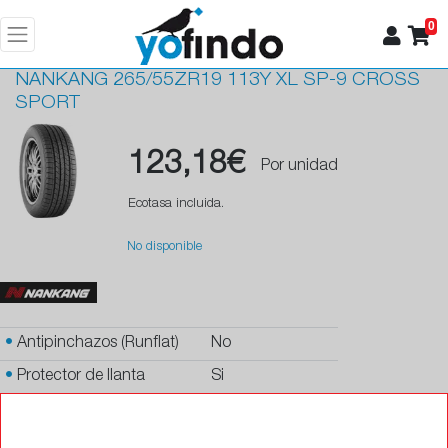
0
NANKANG
265/55ZR19 113Y XL SP-9 CROSS
SPORT
123,18€
Por unidad
Ecotasa incluida.
No disponible
•
Antipinchazos (Runflat)
No
•
Protector de llanta
Si
•
Autosellante de pinchazos
No
•
Letras blancas
No