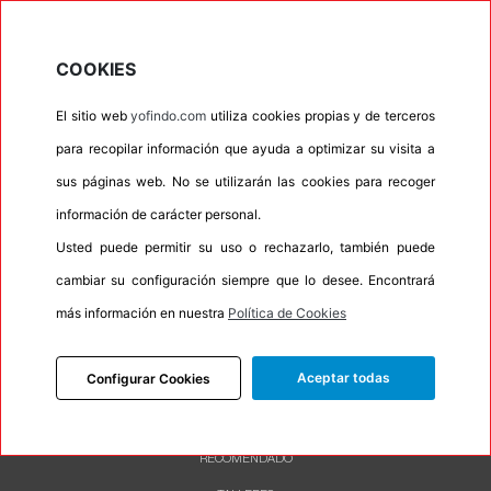
•
Espuma antiruido
No
•
M+S
No
COOKIES
•
Banda blanca
No
El sitio web
yofindo.com
utiliza cookies propias y de terceros
•
No
para recopilar información que ayuda a optimizar su visita a
•
Calidad
BUDGET
sus páginas web. No se utilizarán las cookies para recoger
•
P.O.R.
No
información de carácter personal.
•
Oportunidad
No
Usted puede permitir su uso o rechazarlo, también puede
cambiar su configuración siempre que lo desee. Encontrará
•
Etiqueta energética
Información Eprel
más información en nuestra
Política de Cookies
Aceptar todas
Configurar Cookies
INFORMACIÓN
DESCRIPCIÓN
RECOMENDADO