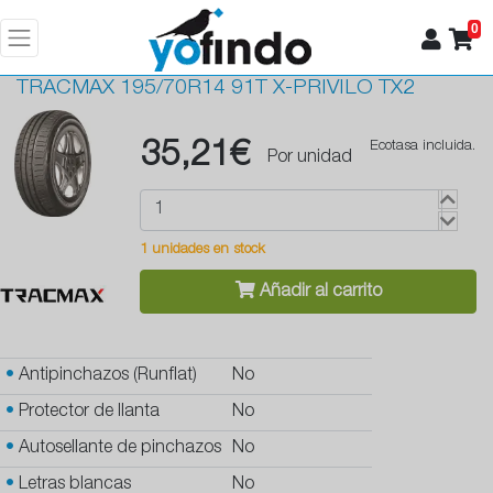
0
TRACMAX
195/70R14 91T X-PRIVILO TX2
35,21€
Ecotasa incluida.
Por unidad
1 unidades en stock
Añadir al carrito
•
Antipinchazos (Runflat)
No
•
Protector de llanta
No
•
Autosellante de pinchazos
No
•
Letras blancas
No