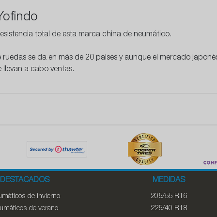
Yofindo
esistencia
total de esta marca china de neumático.
e ruedas se da en más de 20 países y aunque el mercado japonés 
 llevan a cabo ventas.
DESTACADOS
MEDIDAS
máticos de invierno
205/55 R16
umáticos de verano
225/40 R18