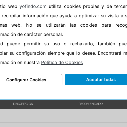
sitio web
yofindo.com
utiliza cookies propias y de terce
•
Banda blanca
No
 recopilar información que ayuda a optimizar su visita a 
•
No
inas web. No se utilizarán las cookies para recog
•
Calidad
BUDGET
rmación de carácter personal.
•
P.O.R.
No
ed puede permitir su uso o rechazarlo, también pue
•
Oportunidad
No
iar su configuración siempre que lo desee. Encontrará 
•
Etiqueta energética
Información Epr
rmación en nuestra
Política de Cookies
Aceptar todas
Configurar Cookies
DESCRIPCIÓN
RECOMENDADO