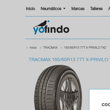
Inicio
Neumáticos
Marcas
Talleres
>
Inicio
>
TRACMAX
>
165/65R13 77T X-PRIVILO TX2
TRACMAX
165/65R13 77T X-PRIVILO
COO