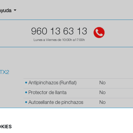
Ayuda
960 13 63 13
Lunes a Viernes de 10:00h a17:00h
 TX2
•
Antipinchazos (Runflat)
No
•
Protector de llanta
No
•
Autosellante de pinchazos
No
•
Letras blancas
No
•
Espuma antiruido
No
KIES
•
M+S
No