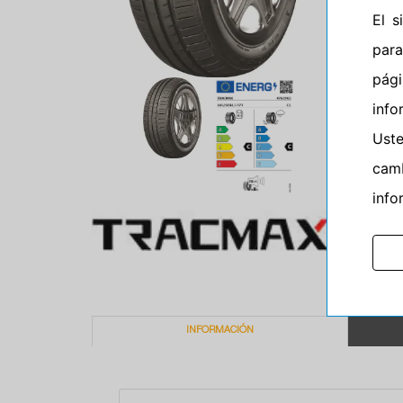
El 
para
pág
info
Ust
camb
info
INFORMACIÓN