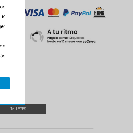
ros
sus
er
de
más
el
TALLERES