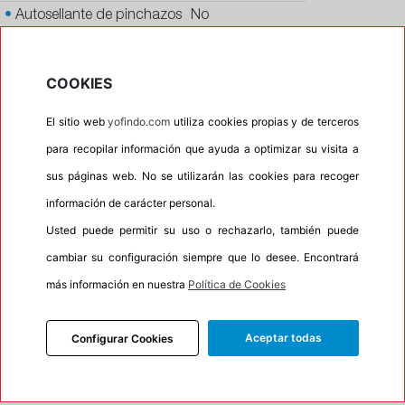
•
Autosellante de pinchazos
No
•
Letras blancas
No
•
Espuma antiruido
No
COOKIES
•
M+S
Si
El sitio web
yofindo.com
utiliza cookies propias y de terceros
•
Banda blanca
No
para recopilar información que ayuda a optimizar su visita a
•
No
sus páginas web. No se utilizarán las cookies para recoger
•
Calidad
PREMIUM
información de carácter personal.
•
P.O.R.
No
Usted puede permitir su uso o rechazarlo, también puede
•
Oportunidad
No
cambiar su configuración siempre que lo desee. Encontrará
más información en nuestra
Política de Cookies
50%
50%
Carretera
Campo
Aceptar todas
Configurar Cookies
•
Etiqueta energética
Información Eprel