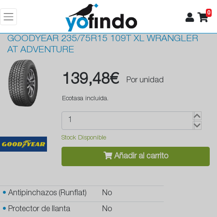
0
GOODYEAR
235/75R15 109T XL WRANGLER
AT ADVENTURE
139,48€
Por unidad
Ecotasa incluida.
Stock Disponible
Añadir al carrito
•
Antipinchazos (Runflat)
No
•
Protector de llanta
No