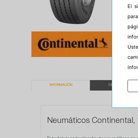
El 
para
pág
info
Ust
camb
info
INFORMACIÓN
DESCRIPCIÓN
Neumáticos Continental, 