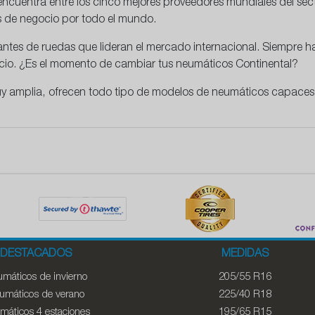
ncuentra entre los cinco mejores proveedores mundiales del se
as de negocio por todo el mundo.
cantes de ruedas que lideran el mercado internacional. Siempre
recio. ¿Es el momento de cambiar tus neumáticos Continental?
y amplia, ofrecen todo tipo de modelos de neumáticos capaces 
DESTACADOS
MEDIDAS
máticos de invierno
205/55 R16
umáticos de verano
225/40 R18
máticos 4 estaciones
195/65 R15