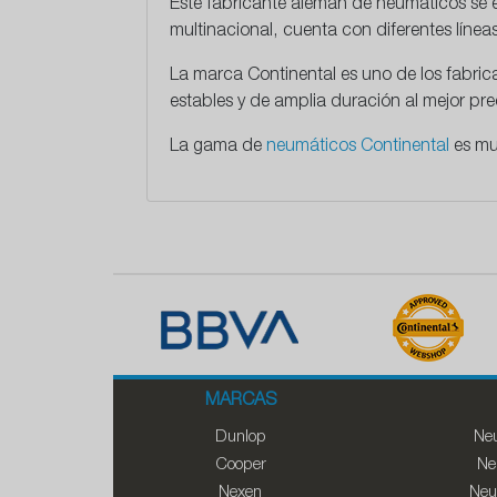
Este
fabricante alemán
de neumáticos se e
multinacional, cuenta con diferentes líne
La marca Continental es uno de los fabri
estables y de amplia duración al mejor p
La gama de
neumáticos Continental
es mu
MARCAS
Dunlop
Neu
Cooper
Ne
Nexen
Neu