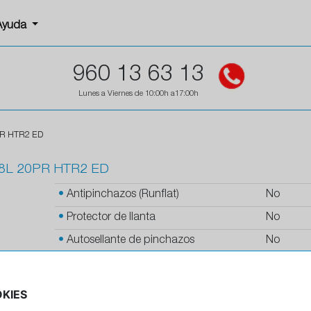
Ayuda
960 13 63 13
Lunes a Viernes de 10:00h a17:00h
PR HTR2 ED
58L 20PR HTR2 ED
•
Antipinchazos (Runflat)
No
•
Protector de llanta
No
•
Autosellante de pinchazos
No
•
Letras blancas
No
•
Espuma antiruido
No
KIES
•
M+S
Si