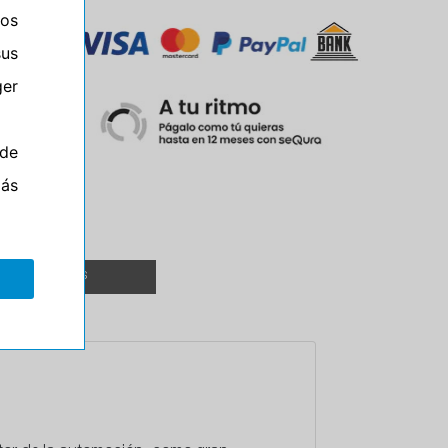
ros
sus
er
M
de
más
TALLERES