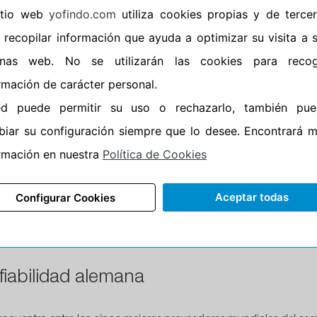
sitio web
yofindo.com
utiliza cookies propias y de terce
•
Banda blanca
No
 recopilar información que ayuda a optimizar su visita a 
•
No
inas web. No se utilizarán las cookies para recog
•
Calidad
PREMIU
rmación de carácter personal.
•
P.O.R.
No
ed puede permitir su uso o rechazarlo, también pue
•
Oportunidad
No
iar su configuración siempre que lo desee. Encontrará 
rmación en nuestra
Política de Cookies
Aceptar todas
Configurar Cookies
CARACTERÍSTICAS
RECOMENDADO
fiabilidad alemana