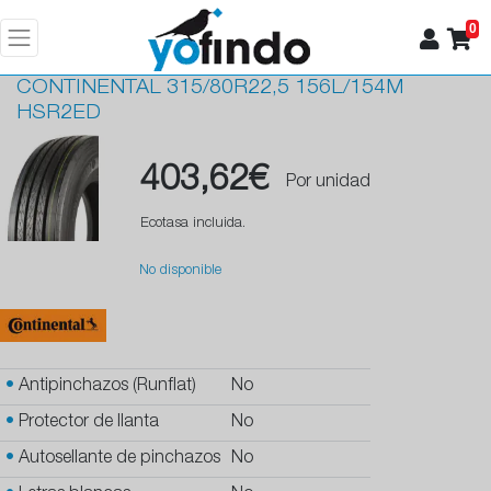
0
CONTINENTAL
315/80R22,5 156L/154M
HSR2ED
403,62€
Por unidad
Ecotasa incluida.
No disponible
•
Antipinchazos (Runflat)
No
•
Protector de llanta
No
•
Autosellante de pinchazos
No