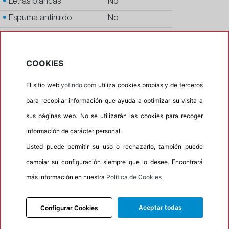
•
Letras blancas
No
•
Espuma antiruido
No
•
M+S
No
•
Banda blanca
No
COOKIES
•
No
El sitio web
yofindo.com
utiliza cookies propias y de terceros
•
Calidad
PREMIUM
para recopilar información que ayuda a optimizar su visita a
•
P.O.R.
No
sus páginas web. No se utilizarán las cookies para recoger
•
Oportunidad
No
información de carácter personal.
•
Etiqueta energética
Información Eprel
Usted puede permitir su uso o rechazarlo, también puede
cambiar su configuración siempre que lo desee. Encontrará
más información en nuestra
Política de Cookies
INFORMACIÓN
DESCRIPCIÓN
Aceptar todas
Configurar Cookies
CARACTERÍSTICAS