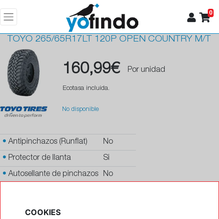
0
TOYO
265/65R17LT 120P OPEN COUNTRY M/T
160,99€
Por unidad
Ecotasa incluida.
No disponible
•
Antipinchazos (Runflat)
No
•
Protector de llanta
Si
•
Autosellante de pinchazos
No
•
Letras blancas
No
•
Espuma antiruido
No
COOKIES