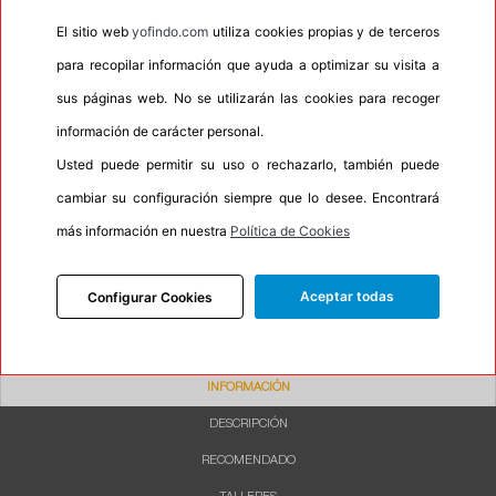
•
M+S
No
El sitio web
yofindo.com
utiliza cookies propias y de terceros
•
Banda blanca
No
para recopilar información que ayuda a optimizar su visita a
•
No
sus páginas web. No se utilizarán las cookies para recoger
•
Calidad
QUALITY
información de carácter personal.
•
P.O.R.
Si
Usted puede permitir su uso o rechazarlo, también puede
•
Oportunidad
No
cambiar su configuración siempre que lo desee. Encontrará
más información en nuestra
Política de Cookies
20%
80%
Carretera
Campo
Aceptar todas
Configurar Cookies
INFORMACIÓN
DESCRIPCIÓN
RECOMENDADO