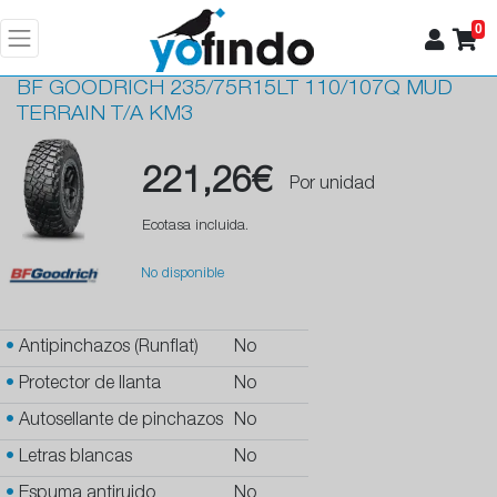
0
BF GOODRICH
235/75R15LT 110/107Q MUD
TERRAIN T/A KM3
221,26€
Por unidad
Ecotasa incluida.
No disponible
•
Antipinchazos (Runflat)
No
•
Protector de llanta
No
•
Autosellante de pinchazos
No
•
Letras blancas
No
•
Espuma antiruido
No