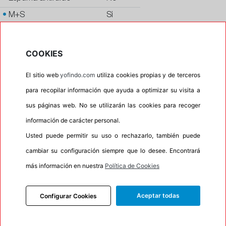
•
M+S
Si
•
Banda blanca
No
•
No
COOKIES
•
Calidad
QUALITY
El sitio web
yofindo.com
utiliza cookies propias y de terceros
•
P.O.R.
Si
para recopilar información que ayuda a optimizar su visita a
•
Oportunidad
No
sus páginas web. No se utilizarán las cookies para recoger
información de carácter personal.
20%
80%
Usted puede permitir su uso o rechazarlo, también puede
Carretera
Campo
cambiar su configuración siempre que lo desee. Encontrará
más información en nuestra
Política de Cookies
INFORMACIÓN
Aceptar todas
Configurar Cookies
DESCRIPCIÓN
RECOMENDADO