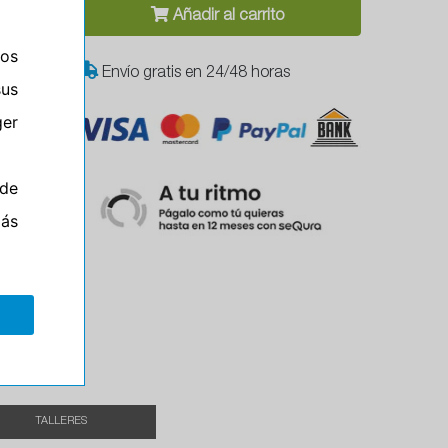
Añadir al carrito
ros
Envío gratis en 24/48 horas
sus
er
de
más
Campo
el
TALLERES