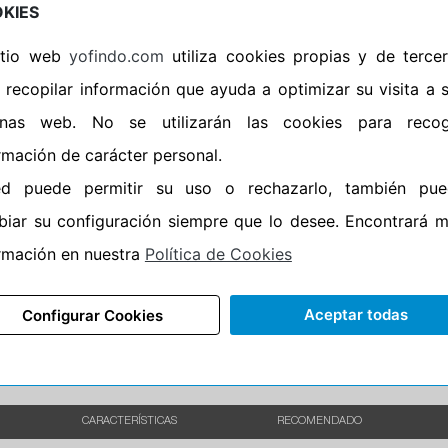
KIES
•
Banda blanca
No
sitio web
yofindo.com
utiliza cookies propias y de terce
•
No
 recopilar información que ayuda a optimizar su visita a 
•
Calidad
PREMIUM
inas web. No se utilizarán las cookies para recog
•
P.O.R.
No
rmación de carácter personal.
•
Oportunidad
No
ed puede permitir su uso o rechazarlo, también pue
•
Homologación
AUDI
iar su configuración siempre que lo desee. Encontrará 
rmación en nuestra
Política de Cookies
100%
0%
Carretera
•
Etiqueta energética
Información Epr
Aceptar todas
Configurar Cookies
CARACTERÍSTICAS
RECOMENDADO