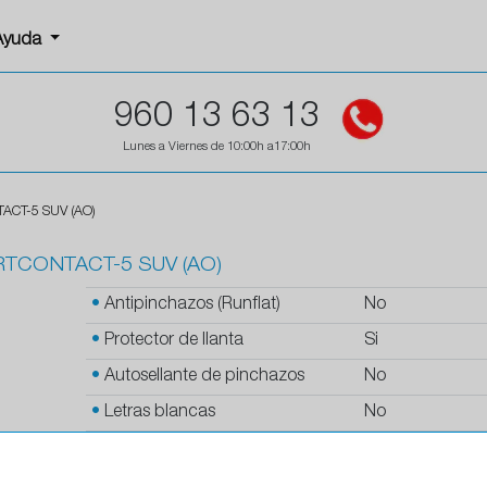
Ayuda
960 13 63 13
Lunes a Viernes de 10:00h a17:00h
ACT-5 SUV (AO)
TCONTACT-5 SUV (AO)
•
Antipinchazos (Runflat)
No
•
Protector de llanta
Si
•
Autosellante de pinchazos
No
•
Letras blancas
No
•
Espuma antiruido
No
•
M+S
No