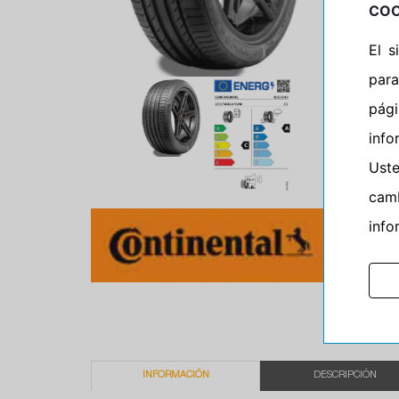
COO
El 
para
pág
info
Ust
camb
info
INFORMACIÓN
DESCRIPCIÓN