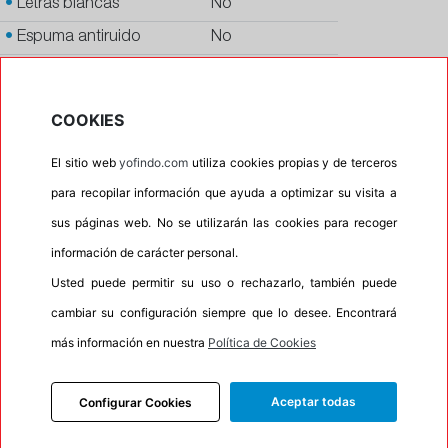
•
Letras blancas
No
•
Espuma antiruido
No
•
M+S
Si
•
Banda blanca
No
COOKIES
•
Si
El sitio web
yofindo.com
utiliza cookies propias y de terceros
•
Calidad
QUALITY
para recopilar información que ayuda a optimizar su visita a
•
P.O.R.
No
sus páginas web. No se utilizarán las cookies para recoger
•
Oportunidad
No
información de carácter personal.
•
Etiqueta energética
Información Eprel
Usted puede permitir su uso o rechazarlo, también puede
cambiar su configuración siempre que lo desee. Encontrará
más información en nuestra
Política de Cookies
INFORMACIÓN
DESCRIPCIÓN
Aceptar todas
Configurar Cookies
CARACTERÍSTICAS