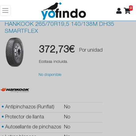
0
HANKOOK
265/70R19,5 140/138M DH35
SMARTFLEX
372,73€
Por unidad
Ecotasa incluida.
No disponible
•
Antipinchazos (Runflat)
No
•
Protector de llanta
No
•
Autosellante de pinchazos
No