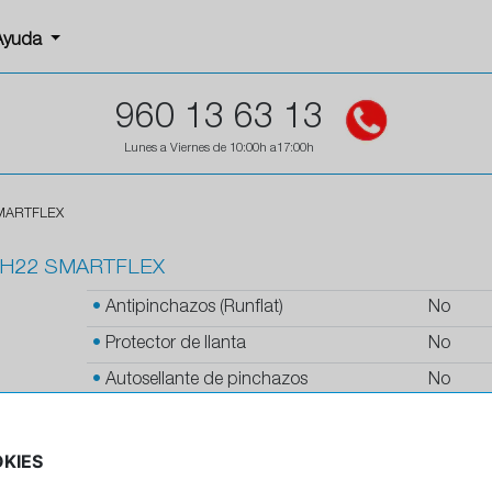
Ayuda
960 13 63 13
Lunes a Viernes de 10:00h a17:00h
SMARTFLEX
 TH22 SMARTFLEX
•
Antipinchazos (Runflat)
No
•
Protector de llanta
No
•
Autosellante de pinchazos
No
•
Letras blancas
No
•
Espuma antiruido
No
KIES
•
M+S
Si