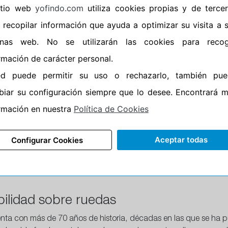
sitio web
yofindo.com
utiliza cookies propias y de terce
•
Banda blanca
No
 recopilar información que ayuda a optimizar su visita a 
•
No
inas web. No se utilizarán las cookies para recog
•
Calidad
QUALIT
rmación de carácter personal.
•
P.O.R.
No
ed puede permitir su uso o rechazarlo, también pue
•
Oportunidad
No
iar su configuración siempre que lo desee. Encontrará 
rmación en nuestra
Política de Cookies
Aceptar todas
Configurar Cookies
CARACTERÍSTICAS
RECOMENDADO
ilidad sobre ruedas
nta con más de 70 años de historia, décadas en las que se ha pu