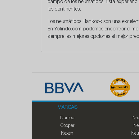
campo de los neumáticos. Esta experiencia
los continentes.
Los neumáticos Hankook son una excelente
En
Yofindo.com
podemos encontrar el mode
siempre las mejores opciones al mejor pre
MARCAS
Dunlop
Neu
Cooper
Ne
Nexen
Neu