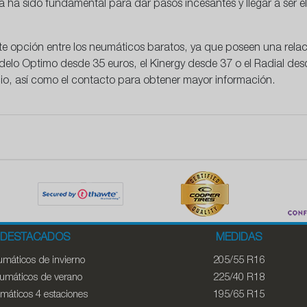
 ha sido fundamental para dar pasos incesantes y llegar a ser el
 opción entre los neumáticos baratos, ya que poseen una relaci
lo Optimo desde 35 euros, el Kinergy desde 37 o el Radial de
cio, así como el contacto para obtener mayor información.
DESTACADOS
MEDIDAS
máticos de invierno
205/55 R16
umáticos de verano
225/40 R18
máticos 4 estaciones
195/65 R15