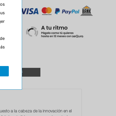
ros
sus
er
Y
de
más
TALLERES
esto a la cabeza de la innovación en el