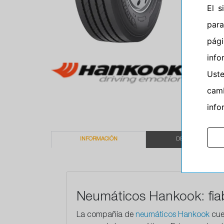
El 
para
pág
info
Ust
camb
info
INFORMACIÓN
DESCRIPCIÓN
Neumáticos Hankook: fiab
La compañía de
neumáticos Hankook
cue