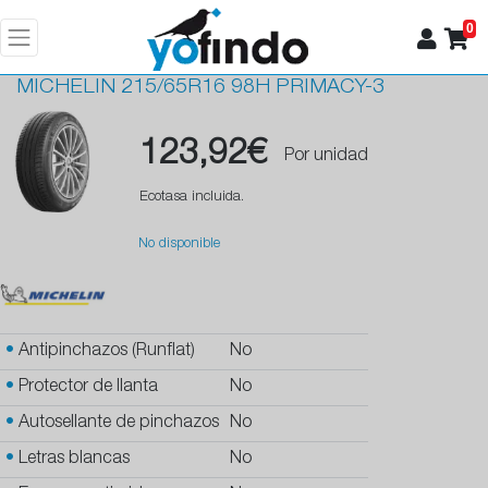
0
MICHELIN
215/65R16 98H PRIMACY-3
123,92€
Por unidad
Ecotasa incluida.
No disponible
•
Antipinchazos (Runflat)
No
•
Protector de llanta
No
•
Autosellante de pinchazos
No
•
Letras blancas
No