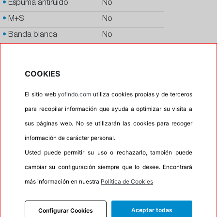
•
Espuma antiruido
No
•
M+S
No
•
Banda blanca
No
•
No
•
Calidad
PREMIUM
COOKIES
•
P.O.R.
No
El sitio web
yofindo.com
utiliza cookies propias y de terceros
•
Oportunidad
No
para recopilar información que ayuda a optimizar su visita a
sus páginas web. No se utilizarán las cookies para recoger
100%
0%
información de carácter personal.
Carretera
Campo
Usted puede permitir su uso o rechazarlo, también puede
•
Etiqueta energética
Información Eprel
cambiar su configuración siempre que lo desee. Encontrará
más información en nuestra
Política de Cookies
INFORMACIÓN
Aceptar todas
Configurar Cookies
DESCRIPCIÓN