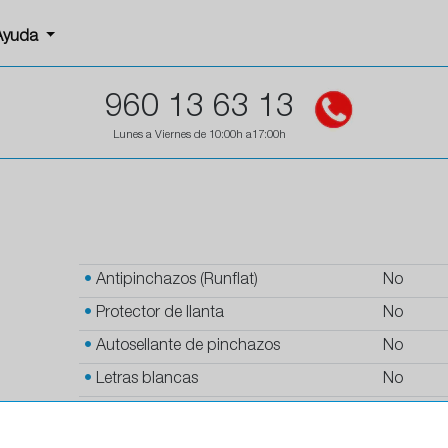
Ayuda
960 13 63 13
Lunes a Viernes de 10:00h a17:00h
•
Antipinchazos (Runflat)
No
•
Protector de llanta
No
•
Autosellante de pinchazos
No
•
Letras blancas
No
•
Espuma antiruido
No
•
M+S
Si