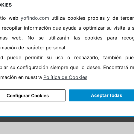
KIES
•
Banda blanca
No
sitio web
yofindo.com
utiliza cookies propias y de terce
•
No
 recopilar información que ayuda a optimizar su visita a 
•
Calidad
PREMIU
inas web. No se utilizarán las cookies para recog
•
P.O.R.
No
rmación de carácter personal.
•
Oportunidad
No
ed puede permitir su uso o rechazarlo, también pue
iar su configuración siempre que lo desee. Encontrará 
rmación en nuestra
Política de Cookies
Aceptar todas
Configurar Cookies
CARACTERÍSTICAS
RECOMENDADO