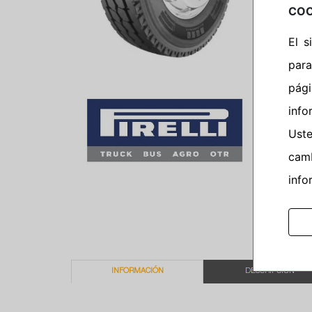
COO
El 
para
pág
info
Ust
camb
info
INFORMACIÓN
DESCRIPCIÓN