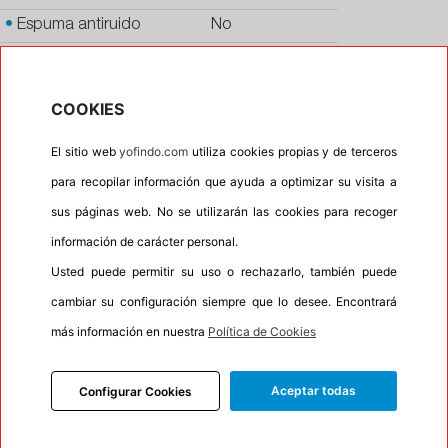
•
Espuma antiruido
No
•
M+S
Si
•
Banda blanca
No
COOKIES
•
Si
El sitio web
yofindo.com
utiliza cookies propias y de terceros
•
Calidad
QUALITY
para recopilar información que ayuda a optimizar su visita a
•
P.O.R.
No
sus páginas web. No se utilizarán las cookies para recoger
•
Oportunidad
No
información de carácter personal.
•
Etiqueta energética
Información Eprel
Usted puede permitir su uso o rechazarlo, también puede
cambiar su configuración siempre que lo desee. Encontrará
más información en nuestra
Política de Cookies
INFORMACIÓN
DESCRIPCIÓN
Aceptar todas
Configurar Cookies
RECOMENDADO