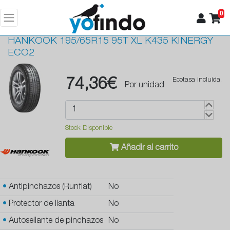
0
HANKOOK
195/65R15 95T XL K435 KINERGY
ECO2
74,36€
Ecotasa incluida.
Por unidad
Stock Disponible
Añadir al carrito
•
Antipinchazos (Runflat)
No
•
Protector de llanta
No
•
Autosellante de pinchazos
No