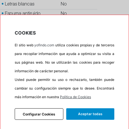
•
Letras blancas
No
•
Espuma antiruido
No
•
M+S
No
COOKIES
•
Banda blanca
No
•
No
El sitio web
yofindo.com
utiliza cookies propias y de terceros
•
Calidad
QUALITY
para recopilar información que ayuda a optimizar su visita a
•
P.O.R.
No
sus páginas web. No se utilizarán las cookies para recoger
información de carácter personal.
•
Oportunidad
No
Usted puede permitir su uso o rechazarlo, también puede
•
Etiqueta energética
Información Eprel
cambiar su configuración siempre que lo desee. Encontrará
más información en nuestra
Política de Cookies
INFORMACIÓN
Aceptar todas
Configurar Cookies
DESCRIPCIÓN
RECOMENDADO