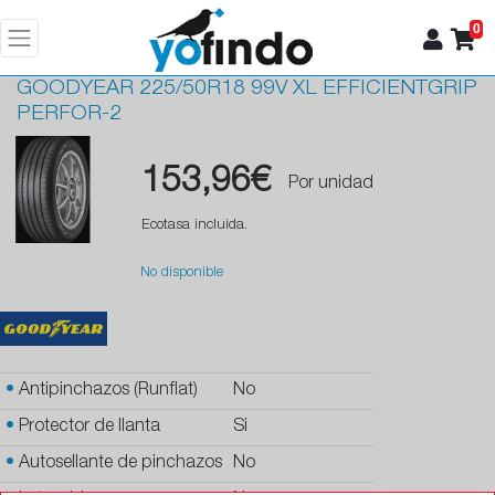
0
GOODYEAR
225/50R18 99V XL EFFICIENTGRIP
PERFOR-2
153,96€
Por unidad
Ecotasa incluida.
No disponible
•
Antipinchazos (Runflat)
No
•
Protector de llanta
Si
•
Autosellante de pinchazos
No