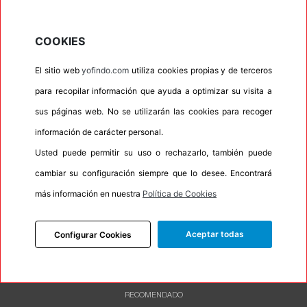
•
Letras blancas
No
•
Espuma antiruido
No
COOKIES
•
M+S
No
El sitio web
yofindo.com
utiliza cookies propias y de terceros
•
Banda blanca
No
para recopilar información que ayuda a optimizar su visita a
•
No
sus páginas web. No se utilizarán las cookies para recoger
•
Calidad
PREMIUM
información de carácter personal.
•
P.O.R.
No
Usted puede permitir su uso o rechazarlo, también puede
•
Oportunidad
No
cambiar su configuración siempre que lo desee. Encontrará
•
Etiqueta energética
Información Eprel
más información en nuestra
Política de Cookies
Aceptar todas
Configurar Cookies
INFORMACIÓN
DESCRIPCIÓN
RECOMENDADO