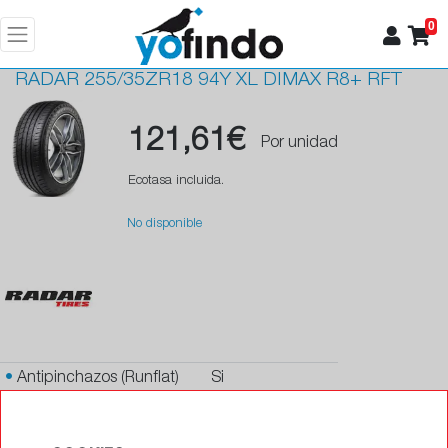
0
RADAR
255/35ZR18 94Y XL DIMAX R8+ RFT
121,61€
Por unidad
Ecotasa incluida.
No disponible
•
Antipinchazos (Runflat)
Si
•
Protector de llanta
Si
•
Autosellante de pinchazos
No