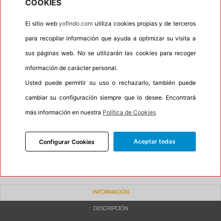
COOKIES
•
Letras blancas
No
El sitio web
yofindo.com
utiliza cookies propias y de terceros
•
Espuma antiruido
No
para recopilar información que ayuda a optimizar su visita a
•
M+S
Si
sus páginas web. No se utilizarán las cookies para recoger
•
Banda blanca
No
información de carácter personal.
•
No
Usted puede permitir su uso o rechazarlo, también puede
•
Calidad
QUALITY
cambiar su configuración siempre que lo desee. Encontrará
más información en nuestra
Política de Cookies
•
P.O.R.
No
•
Oportunidad
No
Aceptar todas
Configurar Cookies
•
Etiqueta energética
Información Eprel
INFORMACIÓN
DESCRIPCIÓN