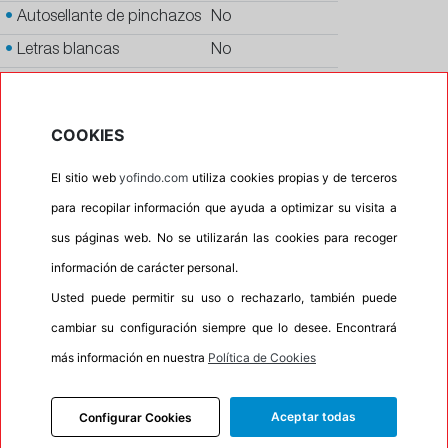
•
Autosellante de pinchazos
No
•
Letras blancas
No
•
Espuma antiruido
No
•
M+S
No
COOKIES
•
Banda blanca
No
El sitio web
yofindo.com
utiliza cookies propias y de terceros
•
No
para recopilar información que ayuda a optimizar su visita a
•
Calidad
PREMIUM
sus páginas web. No se utilizarán las cookies para recoger
•
P.O.R.
No
información de carácter personal.
•
Oportunidad
No
Usted puede permitir su uso o rechazarlo, también puede
•
Etiqueta energética
Información Eprel
cambiar su configuración siempre que lo desee. Encontrará
más información en nuestra
Política de Cookies
INFORMACIÓN
Aceptar todas
Configurar Cookies
DESCRIPCIÓN