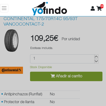
0
CONTINENTAL
175/70R14C 95/93T
VANCOCONTACT-2
109,25€
Por unidad
Ecotasa incluida.
Stock Disponible
Añadir al carrito
•
Antipinchazos (Runflat)
No
•
Protector de llanta
No