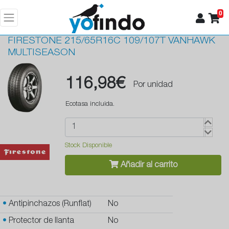
0
FIRESTONE
215/65R16C 109/107T VANHAWK
MULTISEASON
116,98€
Por unidad
Ecotasa incluida.
Stock Disponible
Añadir al carrito
•
Antipinchazos (Runflat)
No
•
Protector de llanta
No