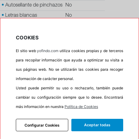
•
Autosellante de pinchazos
No
•
Letras blancas
No
•
Espuma antiruido
No
•
M+S
Si
COOKIES
•
Banda blanca
No
El sitio web
yofindo.com
utiliza cookies propias y de terceros
•
Si
para recopilar información que ayuda a optimizar su visita a
•
Calidad
QUALITY
sus páginas web. No se utilizarán las cookies para recoger
•
P.O.R.
No
información de carácter personal.
•
Oportunidad
No
Usted puede permitir su uso o rechazarlo, también puede
cambiar su configuración siempre que lo desee. Encontrará
•
Etiqueta energética
Información Eprel
más información en nuestra
Política de Cookies
Aceptar todas
Configurar Cookies
INFORMACIÓN
DESCRIPCIÓN