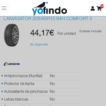
0
LANVIGATOR
205/65R15 94H COMFORT II
44,17€
Ecotasa incluida.
Por unidad
No disponible
•
Antipinchazos (Runflat)
No
•
Protector de llanta
No
•
Autosellante de pinchazos
No
•
Letras blancas
No