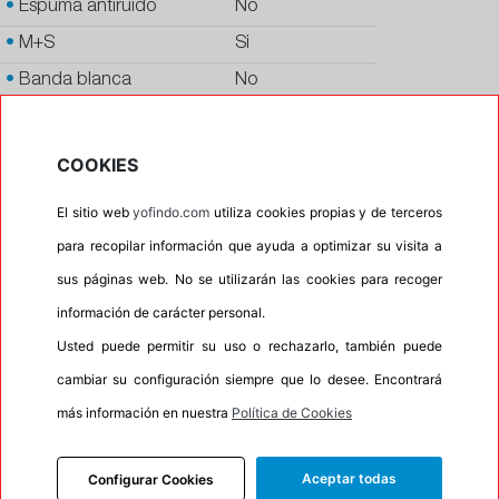
•
Espuma antiruido
No
•
M+S
Si
•
Banda blanca
No
•
No
•
Calidad
BUDGET
COOKIES
•
P.O.R.
No
El sitio web
yofindo.com
utiliza cookies propias y de terceros
•
Oportunidad
No
para recopilar información que ayuda a optimizar su visita a
•
Etiqueta energética
Información Eprel
sus páginas web. No se utilizarán las cookies para recoger
información de carácter personal.
Usted puede permitir su uso o rechazarlo, también puede
INFORMACIÓN
cambiar su configuración siempre que lo desee. Encontrará
DESCRIPCIÓN
más información en nuestra
Política de Cookies
RECOMENDADO
Aceptar todas
Configurar Cookies
TALLERES