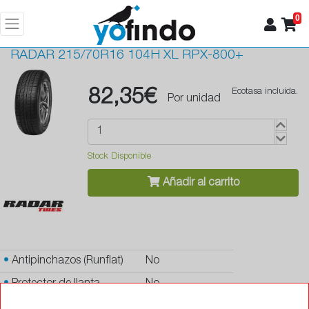
0
RADAR
215/70R16 104H XL RPX-800+
82,35€
Ecotasa incluida.
Por unidad
Stock Disponible
Añadir al carrito
•
Antipinchazos (Runflat)
No
•
Protector de llanta
No
•
Autosellante de pinchazos
No