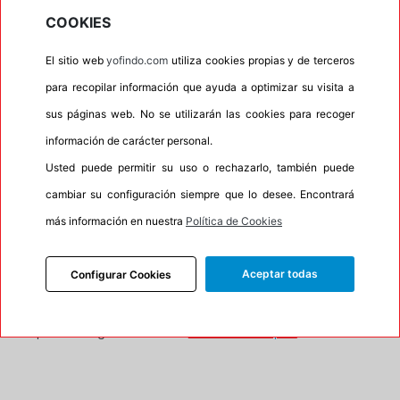
COOKIES
•
Letras blancas
No
•
Espuma antiruido
No
El sitio web
yofindo.com
utiliza cookies propias y de terceros
•
M+S
Si
para recopilar información que ayuda a optimizar su visita a
sus páginas web. No se utilizarán las cookies para recoger
•
Banda blanca
No
información de carácter personal.
•
No
Usted puede permitir su uso o rechazarlo, también puede
•
Calidad
QUALITY
cambiar su configuración siempre que lo desee. Encontrará
•
P.O.R.
No
más información en nuestra
Política de Cookies
•
Oportunidad
No
Aceptar todas
Configurar Cookies
95%
5%
Carretera
Campo
•
Etiqueta energética
Información Eprel