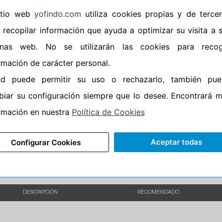
sitio web
yofindo.com
utiliza cookies propias y de terce
•
Banda blanca
No
 recopilar información que ayuda a optimizar su visita a 
•
No
inas web. No se utilizarán las cookies para recog
•
Calidad
BUDGET
rmación de carácter personal.
•
P.O.R.
No
ed puede permitir su uso o rechazarlo, también pue
•
Oportunidad
No
iar su configuración siempre que lo desee. Encontrará 
rmación en nuestra
Política de Cookies
50%
50%
Carretera
•
Etiqueta energética
Información Epr
Aceptar todas
Configurar Cookies
DESCRIPCIÓN
RECOMENDADO