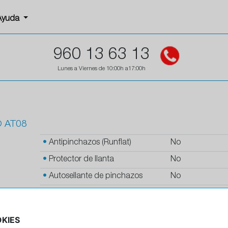
Ayuda
960 13 63 13
Lunes a Viernes de 10:00h a17:00h
O AT08
•
Antipinchazos (Runflat)
No
•
Protector de llanta
No
•
Autosellante de pinchazos
No
•
Letras blancas
No
•
Espuma antiruido
No
KIES
•
M+S
Si