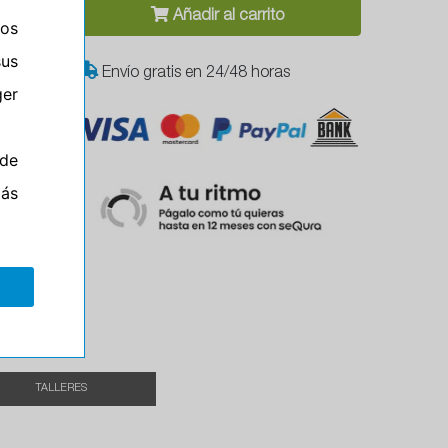
Añadir al carrito
ros
sus
Envío gratis en 24/48 horas
er
de
más
Campo
el
TALLERES