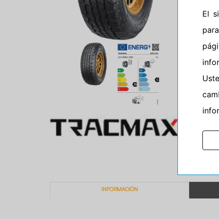
El 
para
pág
info
Ust
camb
info
INFORMACIÓN