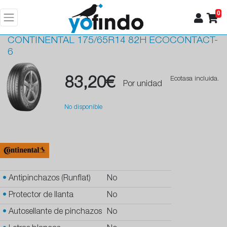
0
CONTINENTAL
175/65R14 82H ECOCONTACT-
6
83,20€
Ecotasa incluida.
Por unidad
No disponible
•
Antipinchazos (Runflat)
No
•
Protector de llanta
No
•
Autosellante de pinchazos
No