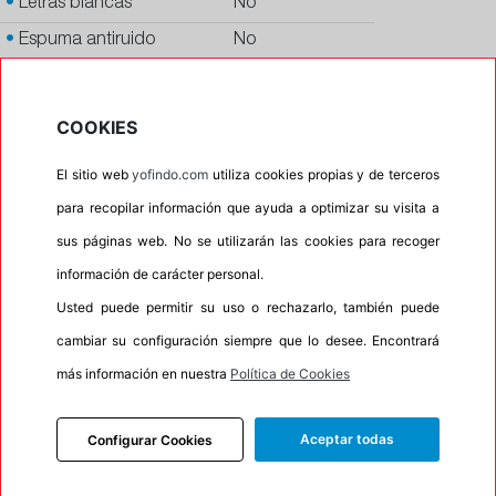
•
Letras blancas
No
•
Espuma antiruido
No
•
M+S
No
•
Banda blanca
No
COOKIES
•
No
El sitio web
yofindo.com
utiliza cookies propias y de terceros
•
Calidad
PREMIUM
para recopilar información que ayuda a optimizar su visita a
•
P.O.R.
No
sus páginas web. No se utilizarán las cookies para recoger
•
Oportunidad
No
información de carácter personal.
•
Etiqueta energética
Información Eprel
Usted puede permitir su uso o rechazarlo, también puede
cambiar su configuración siempre que lo desee. Encontrará
más información en nuestra
Política de Cookies
INFORMACIÓN
Aceptar todas
Configurar Cookies
DESCRIPCIÓN
RECOMENDADO