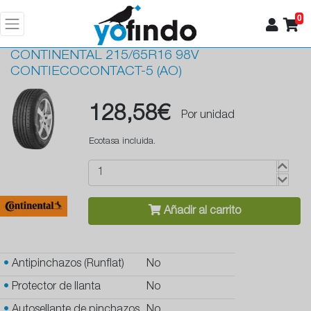
0
CONTINENTAL
215/65R16 98V
CONTIECOCONTACT-5 (AO)
128,58€
Por unidad
Ecotasa incluida.
Añadir al carrito
•
Antipinchazos (Runflat)
No
•
Protector de llanta
No
•
Autosellante de pinchazos
No