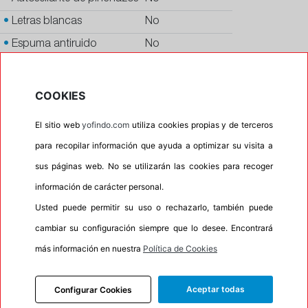
•
Letras blancas
No
•
Espuma antiruido
No
•
M+S
No
•
Banda blanca
No
COOKIES
•
No
El sitio web
yofindo.com
utiliza cookies propias y de terceros
•
Calidad
PREMIUM
para recopilar información que ayuda a optimizar su visita a
•
P.O.R.
No
sus páginas web. No se utilizarán las cookies para recoger
•
Oportunidad
No
información de carácter personal.
•
Homologación
AUDI
Usted puede permitir su uso o rechazarlo, también puede
•
Etiqueta energética
Información Eprel
cambiar su configuración siempre que lo desee. Encontrará
más información en nuestra
Política de Cookies
Aceptar todas
Configurar Cookies
INFORMACIÓN