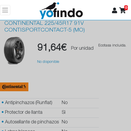
0
CONTINENTAL
225/45R17 91V
CONTISPORTCONTACT-5 (MO)
91,64€
Ecotasa incluida.
Por unidad
No disponible
•
Antipinchazos (Runflat)
No
•
Protector de llanta
Si
•
Autosellante de pinchazos
No