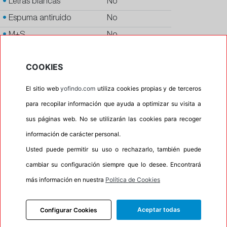
•
Letras blancas
No
•
Espuma antiruido
No
•
M+S
No
•
Banda blanca
No
COOKIES
•
No
•
Calidad
PREMIUM
El sitio web
yofindo.com
utiliza cookies propias y de terceros
•
P.O.R.
No
para recopilar información que ayuda a optimizar su visita a
•
Oportunidad
No
sus páginas web. No se utilizarán las cookies para recoger
información de carácter personal.
•
Homologación
MERCEDES
Usted puede permitir su uso o rechazarlo, también puede
•
Etiqueta energética
Información Eprel
cambiar su configuración siempre que lo desee. Encontrará
más información en nuestra
Política de Cookies
INFORMACIÓN
Aceptar todas
Configurar Cookies
DESCRIPCIÓN