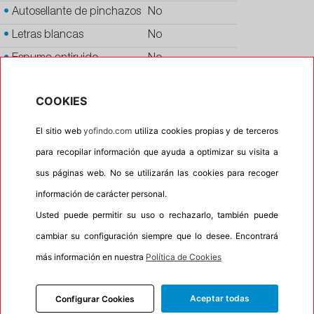
•
Autosellante de pinchazos
No
•
Letras blancas
No
•
Espuma antiruido
No
•
M+S
No
COOKIES
•
Banda blanca
No
•
No
El sitio web
yofindo.com
utiliza cookies propias y de terceros
•
Calidad
PREMIUM
para recopilar información que ayuda a optimizar su visita a
sus páginas web. No se utilizarán las cookies para recoger
•
P.O.R.
No
información de carácter personal.
•
Oportunidad
No
Usted puede permitir su uso o rechazarlo, también puede
•
Homologación
MERCEDES
cambiar su configuración siempre que lo desee. Encontrará
•
Etiqueta energética
Información Eprel
más información en nuestra
Política de Cookies
Aceptar todas
Configurar Cookies
INFORMACIÓN