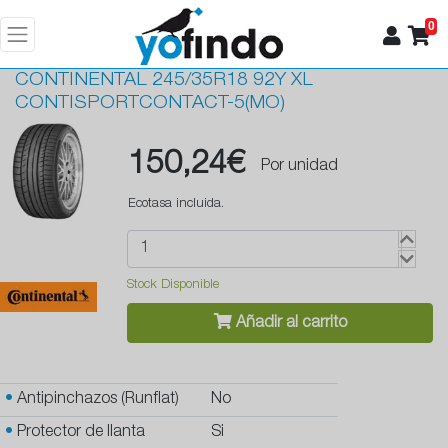
0
CONTINENTAL
245/35R18 92Y XL
CONTISPORTCONTACT-5(MO)
150,24€
Por unidad
Ecotasa incluida.
Stock Disponible
Añadir al carrito
•
Antipinchazos (Runflat)
No
•
Protector de llanta
Si