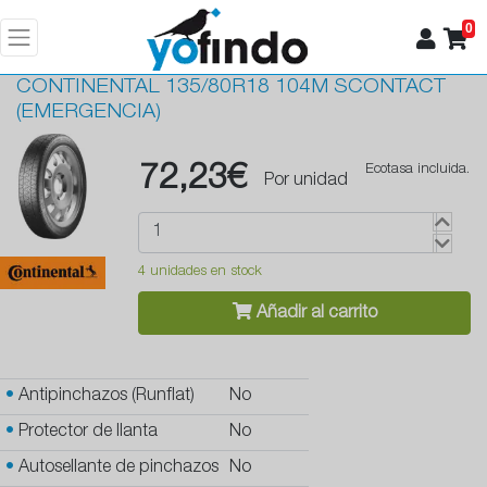
0
CONTINENTAL
135/80R18 104M SCONTACT
(EMERGENCIA)
72,23€
Ecotasa incluida.
Por unidad
4 unidades en stock
Añadir al carrito
•
Antipinchazos (Runflat)
No
•
Protector de llanta
No
•
Autosellante de pinchazos
No