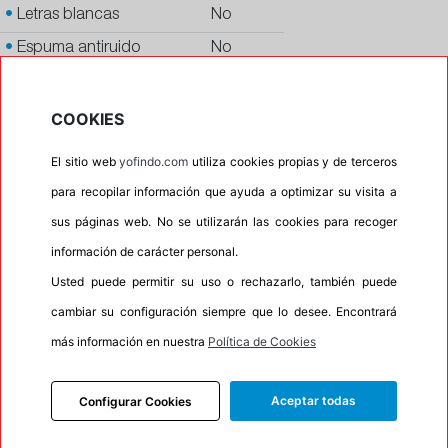
•
Letras blancas
No
•
Espuma antiruido
No
•
M+S
No
•
Banda blanca
No
COOKIES
•
No
El sitio web
yofindo.com
utiliza cookies propias y de terceros
•
Calidad
PREMIUM
para recopilar información que ayuda a optimizar su visita a
•
P.O.R.
No
sus páginas web. No se utilizarán las cookies para recoger
•
Oportunidad
No
información de carácter personal.
Usted puede permitir su uso o rechazarlo, también puede
cambiar su configuración siempre que lo desee. Encontrará
más información en nuestra
Política de Cookies
INFORMACIÓN
DESCRIPCIÓN
Aceptar todas
Configurar Cookies
CARACTERÍSTICAS
RECOMENDADO