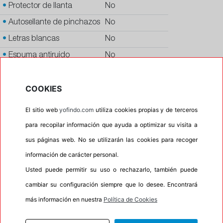
•
Protector de llanta
No
•
Autosellante de pinchazos
No
•
Letras blancas
No
•
Espuma antiruido
No
•
M+S
No
COOKIES
•
Banda blanca
No
•
No
El sitio web
yofindo.com
utiliza cookies propias y de terceros
•
Calidad
PREMIUM
para recopilar información que ayuda a optimizar su visita a
•
P.O.R.
No
sus páginas web. No se utilizarán las cookies para recoger
•
Oportunidad
No
información de carácter personal.
Usted puede permitir su uso o rechazarlo, también puede
cambiar su configuración siempre que lo desee. Encontrará
100%
0%
Carretera
Campo
más información en nuestra
Política de Cookies
•
Etiqueta energética
Información Eprel