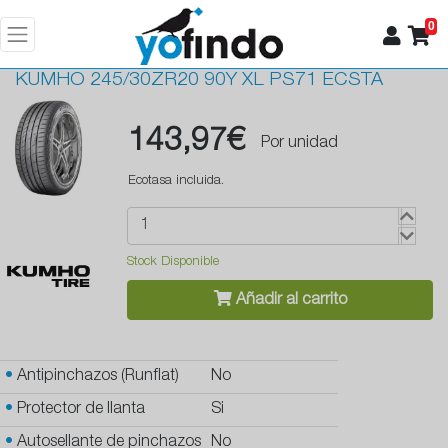
0
KUMHO
245/30ZR20 90Y XL PS71 ECSTA
143,97€
Por unidad
Ecotasa incluida.
Stock Disponible
Añadir al carrito
•
Antipinchazos (Runflat)
No
•
Protector de llanta
Si
•
Autosellante de pinchazos
No