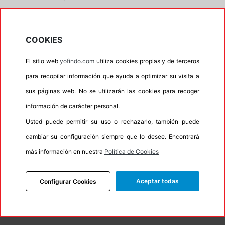
•
Letras blancas
No
•
Espuma antiruido
No
COOKIES
•
M+S
No
El sitio web
yofindo.com
utiliza cookies propias y de terceros
•
Banda blanca
No
para recopilar información que ayuda a optimizar su visita a
•
No
sus páginas web. No se utilizarán las cookies para recoger
•
Calidad
QUALITY
información de carácter personal.
•
P.O.R.
No
Usted puede permitir su uso o rechazarlo, también puede
•
Oportunidad
No
cambiar su configuración siempre que lo desee. Encontrará
•
Etiqueta energética
Información Eprel
más información en nuestra
Política de Cookies
Aceptar todas
Configurar Cookies
INFORMACIÓN
DESCRIPCIÓN