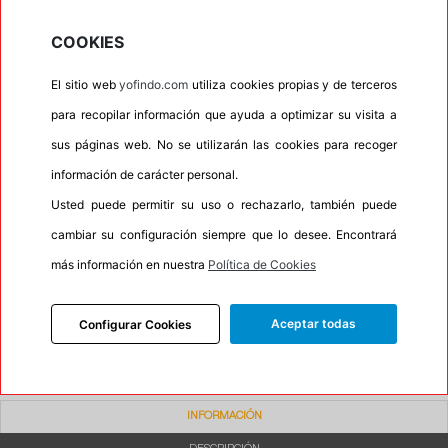
•
Espuma antiruido
No
COOKIES
•
M+S
Si
•
Banda blanca
No
El sitio web
yofindo.com
utiliza cookies propias y de terceros
•
No
para recopilar información que ayuda a optimizar su visita a
•
Calidad
BUDGET
sus páginas web. No se utilizarán las cookies para recoger
•
P.O.R.
No
información de carácter personal.
Usted puede permitir su uso o rechazarlo, también puede
•
Oportunidad
No
cambiar su configuración siempre que lo desee. Encontrará
más información en nuestra
Política de Cookies
85%
15%
Carretera
Campo
•
Etiqueta energética
Información Eprel
Aceptar todas
Configurar Cookies
INFORMACIÓN