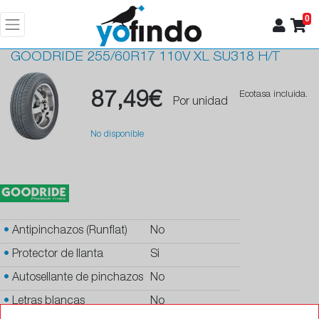
0
GOODRIDE
255/60R17 110V XL SU318 H/T
87,49€
Ecotasa incluida.
Por unidad
No disponible
•
Antipinchazos (Runflat)
No
•
Protector de llanta
Si
•
Autosellante de pinchazos
No
•
Letras blancas
No