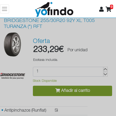
0
BRIDGESTONE
255/30R20 92Y XL T005
TURANZA (*) RFT
Oferta
233,29€
Por unidad
Ecotasa incluida.
Stock Disponible
Añadir al carrito
•
Antipinchazos (Runflat)
Si