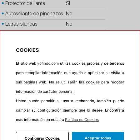
•
Protector de llanta
Si
•
Autosellante de pinchazos
No
•
Letras blancas
No
•
Espuma antiruido
No
•
M+S
No
COOKIES
•
Banda blanca
No
El sitio web
yofindo.com
utiliza cookies propias y de terceros
•
No
para recopilar información que ayuda a optimizar su visita a
•
Calidad
PREMIUM
sus páginas web. No se utilizarán las cookies para recoger
•
P.O.R.
No
información de carácter personal.
•
Oportunidad
No
Usted puede permitir su uso o rechazarlo, también puede
•
Homologación
BMW
cambiar su configuración siempre que lo desee. Encontrará
•
Etiqueta energética
Información Eprel
más información en nuestra
Política de Cookies
Aceptar todas
Configurar Cookies