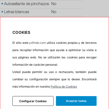
•
Autosellante de pinchazos
No
•
Letras blancas
No
•
Espuma antiruido
No
•
M+S
Si
COOKIES
•
Banda blanca
No
El sitio web
yofindo.com
utiliza cookies propias y de terceros
•
Si
para recopilar información que ayuda a optimizar su visita a
•
Calidad
QUALITY
sus páginas web. No se utilizarán las cookies para recoger
•
P.O.R.
No
información de carácter personal.
•
Oportunidad
No
Usted puede permitir su uso o rechazarlo, también puede
cambiar su configuración siempre que lo desee. Encontrará
95%
5%
más información en nuestra
Política de Cookies
Carretera
Campo
•
Etiqueta energética
Información Eprel
Aceptar todas
Configurar Cookies