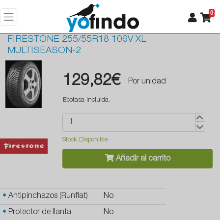
0
FIRESTONE
255/55R18 109V XL
MULTISEASON-2
129,82€
Por unidad
Ecotasa incluida.
Stock Disponible
Añadir al carrito
•
Antipinchazos (Runflat)
No
•
Protector de llanta
No